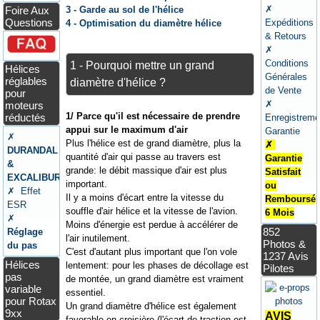
✗
3 - Garde au sol de l'hélice
Foire Aux
Questions
Expéditions
4 - Optimisation du diamètre hélice
& Retours
✗
Conditions
1 - Pourquoi mettre un grand
Hélices
Générales
réglables
diamètre d'hélice ?
de Vente
pour
✗
moteurs
1/ Parce qu'il est nécessaire de prendre
réductés
Enregistreme
appui sur le maximum d'air
Garantie
✗
Plus l'hélice est de grand diamètre, plus la
✗
DURANDAL
quantité d'air qui passe au travers est
Garantie
&
grande: le débit massique d'air est plus
Satisfait
EXCALIBUR
important.
ou
✗ Effet
Il y a moins d'écart entre la vitesse du
Remboursé
ESR
souffle d'air hélice et la vitesse de l'avion.
6 Mois
✗
Moins d'énergie est perdue à accélérer de
852
Réglage
l'air inutilement.
Photos &
du pas
C'est d'autant plus important que l'on vole
1237 Avis
Hélices
lentement: pour les phases de décollage est
Pilotes
pas
de montée, un grand diamètre est vraiment
variable
essentiel.
pour Rotax
Un grand diamètre d'hélice est également
9xx
AVIS
favorable en croisière (l'écart de traction est