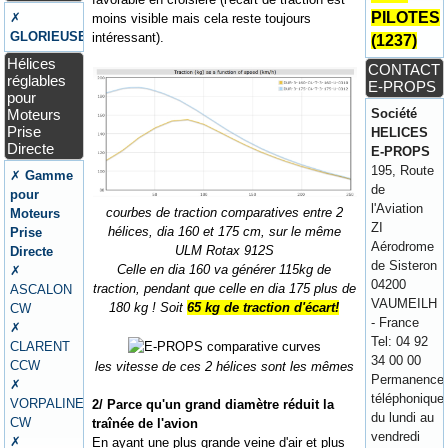
PILOTES
✗
moins visible mais cela reste toujours
GLORIEUSE
intéressant).
(1237)
Hélices
CONTACT
réglables
E-PROPS
pour
Moteurs
Société
Prise
HELICES
Directe
E-PROPS
195, Route
✗
Gamme
de
pour
l'Aviation
courbes de traction comparatives entre 2
Moteurs
ZI
hélices, dia 160 et 175 cm, sur le même
Prise
Aérodrome
ULM Rotax 912S
Directe
de Sisteron
Celle en dia 160 va générer 115kg de
✗
04200
traction, pendant que celle en dia 175 plus de
ASCALON
VAUMEILH
180 kg ! Soit
65 kg de traction d'écart!
CW
- France
✗
Tel: 04 92
CLARENT
34 00 00
CCW
les vitesse de ces 2 hélices sont les mêmes
Permanence
✗
téléphonique
VORPALINE
2/ Parce qu'un grand diamètre réduit la
du lundi au
CW
traînée de l'avion
vendredi
✗
En ayant une plus grande veine d'air et plus