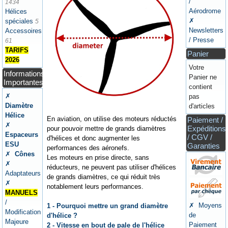
/
1434
Aérodrome
Hélices
✗
spéciales
5
Newsletters
Accessoires
/ Presse
61
TARIFS
Panier
2026
Votre
Informations
Panier ne
Importantes
contient
✗
pas
Diamètre
d'articles
Hélice
En aviation, on utilise des moteurs réductés
Paiement /
✗
Expéditions
pour pouvoir mettre de grands diamètres
Espaceurs
/ CGV /
d'hélices et donc augmenter les
ESU
Garanties
performances des aéronefs.
✗
Cônes
Les moteurs en prise directe, sans
✗
réducteurs, ne peuvent pas utiliser d'hélices
Adaptateurs
de grands diamètres, ce qui réduit très
✗
notablement leurs performances.
MANUELS
/
✗ Moyens
1 - Pourquoi mettre un grand diamètre
Modification
de
d'hélice ?
Majeure
Paiement
2 - Vitesse en bout de pale de l'hélice