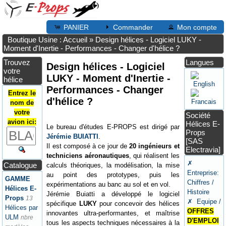
PANIER
Commander
Mon compte
Boutique Usine : Accueil
»
Design hélices - Logiciel LUKY -
Moment d'Inertie - Performances - Changer d'hélice ?
Trouvez
Langues
Design hélices - Logiciel
votre
LUKY - Moment d'Inertie -
hélice
Performances - Changer
Entrez le
d'hélice ?
nom de
votre
Société
avion ici:
Hélices E-
Le bureau d'études E-PROPS est dirigé par
Props
Jérémie BUIATTI
.
[SAS
Il est composé à ce jour de
20 ingénieurs et
Electravia]
techniciens aéronautiques
, qui réalisent les
✗
Catalogue
calculs théoriques, la modélisation, la mise
Entreprise:
au point des prototypes, puis les
GAMME
Chiffres /
expérimentations au banc au sol et en vol.
Hélices E-
Histoire
Jérémie Buiatti a développé le logiciel
Props
13
✗ Equipe /
spécifique
LUKY
pour concevoir des hélices
Hélices par
OFFRES
innovantes ultra-performantes, et maîtrise
ULM
nbre
D'EMPLOI
tous les aspects techniques nécessaires à la