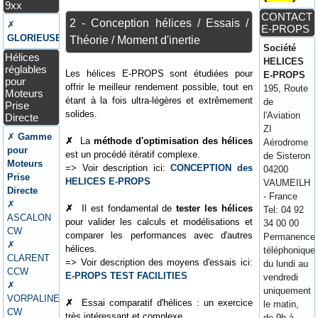
9xx
CONTACT
2 - Conception hélices / Essais /
✗
E-PROPS
GLORIEUSE
Théorie / Moment d'inertie
Société
Hélices
HELICES
réglables
Les hélices E-PROPS sont étudiées pour
E-PROPS
pour
offrir le meilleur rendement possible, tout en
195, Route
Moteurs
étant à la fois ultra-légères et extrêmement
de
Prise
solides.
l'Aviation
Directe
ZI
✗
Gamme
✗
La
méthode d'optimisation des hélices
Aérodrome
pour
est un procédé itératif complexe.
de Sisteron
Moteurs
=> Voir description ici:
CONCEPTION des
04200
Prise
HELICES E-PROPS
VAUMEILH
Directe
- France
✗
✗
Il est fondamental de
tester les hélices
Tel: 04 92
ASCALON
pour valider les calculs et modélisations et
34 00 00
CW
comparer les performances avec d'autres
Permanence
✗
hélices.
téléphonique
CLARENT
=> Voir description des moyens d'essais ici:
du lundi au
CCW
E-PROPS TEST FACILITIES
vendredi
✗
uniquement
VORPALINE
✗
Essai comparatif d'hélices : un exercice
le matin,
CW
très intéressant et complexe.
de 9h à