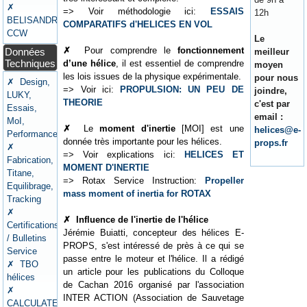
✗
=> Voir méthodologie ici:
ESSAIS
12h
BELISANDRE
COMPARATIFS d'HELICES EN VOL
CCW
Le
✗
Pour comprendre le
fonctionnement
Données
meilleur
Techniques
d’une hélice
, il est essentiel de comprendre
moyen
les lois issues de la physique expérimentale.
pour nous
✗ Design,
=> Voir ici:
PROPULSION: UN PEU DE
joindre,
LUKY,
THEORIE
c'est par
Essais,
email :
MoI,
✗
Le
moment d'inertie
[MOI] est une
helices@e-
Performances
donnée très importante pour les hélices.
props.fr
✗
=> Voir explications ici:
HELICES ET
Fabrication,
MOMENT D'INERTIE
Titane,
=> Rotax Service Instruction:
Propeller
Equilibrage,
mass moment of inertia for ROTAX
Tracking
✗
✗
Influence de l'inertie de l'hélice
Certifications
Jérémie Buiatti, concepteur des hélices E-
/ Bulletins
PROPS, s'est intéressé de près à ce qui se
Service
passe entre le moteur et l'hélice. Il a rédigé
✗ TBO
un article pour les publications du Colloque
hélices
de Cachan 2016 organisé par l'association
✗
INTER ACTION (Association de Sauvetage
CALCULATEURS