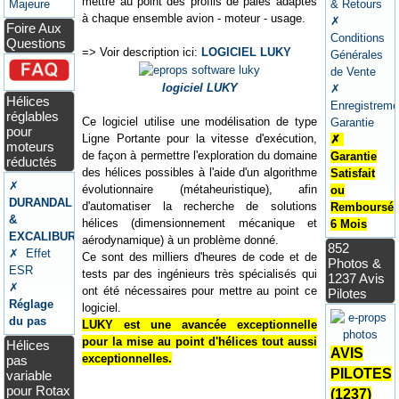
mettre au point des profils de pales adaptés
Majeure
& Retours
à chaque ensemble avion - moteur - usage.
✗
Foire Aux
Conditions
Questions
=> Voir description ici:
LOGICIEL LUKY
Générales
de Vente
logiciel LUKY
✗
Hélices
Enregistreme
réglables
Ce logiciel utilise une modélisation de type
Garantie
pour
Ligne Portante pour la vitesse d'exécution,
✗
moteurs
de façon à permettre l'exploration du domaine
Garantie
réductés
des hélices possibles à l'aide d'un algorithme
Satisfait
✗
évolutionnaire (métaheuristique), afin
ou
DURANDAL
d'automatiser la recherche de solutions
Remboursé
&
hélices (dimensionnement mécanique et
6 Mois
EXCALIBUR
aérodynamique) à un problème donné.
852
✗ Effet
Ce sont des milliers d'heures de code et de
Photos &
ESR
tests par des ingénieurs très spécialisés qui
1237 Avis
✗
ont été nécessaires pour mettre au point ce
Pilotes
Réglage
logiciel.
du pas
LUKY est une avancée exceptionnelle
pour la mise au point d'hélices tout aussi
Hélices
AVIS
exceptionnelles.
pas
PILOTES
variable
pour Rotax
(1237)