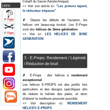
Créatif du Savoir Aérotechnique).
Liens
=> Voir son article ici:
"Les pistons tapent,
le réducteur trépasse"
✗
Depuis les débuts de l'aviation, les
hélices ont beaucoup évolué. Les E-Props
sont des
hélices de 3ème génération
.
=> Voir ici:
LES HELICES DE 3EME
GENERATION
3 - E-Props: Rendement / Légèreté
/ Réduction de bruit
✗
E-Props : des hélices à
rendement
exceptionnel
Les hélices E-PROPS ont des profils très
particuliers et des designs spécifiques afin
de réduire la traînée des pales, et donc
d'obtenir la meilleure poussée possible.
=> Voir description ici:
RENDEMENT
HELICES E-PROPS