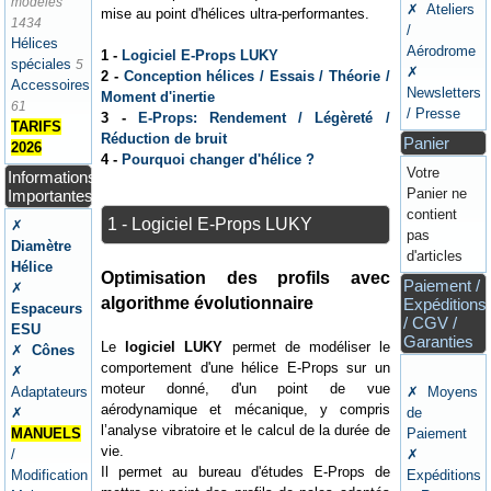
modèles
✗ Ateliers
mise au point d'hélices ultra-performantes.
1434
/
Hélices
Aérodrome
1 -
Logiciel E-Props LUKY
spéciales
5
✗
2 -
Conception hélices / Essais / Théorie /
Accessoires
Newsletters
Moment d'inertie
61
/ Presse
3 -
E-Props: Rendement / Légèreté /
TARIFS
Réduction de bruit
Panier
2026
4 -
Pourquoi changer d'hélice ?
Votre
Informations
Panier ne
Importantes
contient
1 - Logiciel E-Props LUKY
✗
pas
Diamètre
d'articles
Hélice
Optimisation des profils avec
Paiement /
✗
algorithme évolutionnaire
Expéditions
Espaceurs
/ CGV /
ESU
Garanties
Le
logiciel LUKY
permet de modéliser le
✗
Cônes
comportement d'une hélice E-Props sur un
✗
moteur donné, d'un point de vue
Adaptateurs
✗ Moyens
aérodynamique et mécanique, y compris
✗
de
l’analyse vibratoire et le calcul de la durée de
MANUELS
Paiement
vie.
/
✗
Il permet au bureau d'études E-Props de
Modification
Expéditions