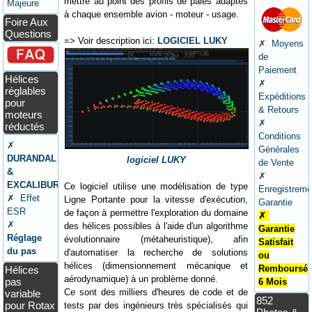
mettre au point des profils de pales adaptés
Majeure
à chaque ensemble avion - moteur - usage.
Foire Aux
Questions
=> Voir description ici:
LOGICIEL LUKY
✗ Moyens
de
Paiement
Hélices
✗
réglables
Expéditions
pour
& Retours
moteurs
✗
réductés
Conditions
✗
Générales
DURANDAL
logiciel LUKY
de Vente
&
✗
EXCALIBUR
Ce logiciel utilise une modélisation de type
Enregistreme
✗ Effet
Ligne Portante pour la vitesse d'exécution,
Garantie
ESR
de façon à permettre l'exploration du domaine
✗
✗
des hélices possibles à l'aide d'un algorithme
Garantie
Réglage
évolutionnaire (métaheuristique), afin
Satisfait
du pas
d'automatiser la recherche de solutions
ou
hélices (dimensionnement mécanique et
Remboursé
Hélices
aérodynamique) à un problème donné.
pas
6 Mois
Ce sont des milliers d'heures de code et de
variable
852
pour Rotax
tests par des ingénieurs très spécialisés qui