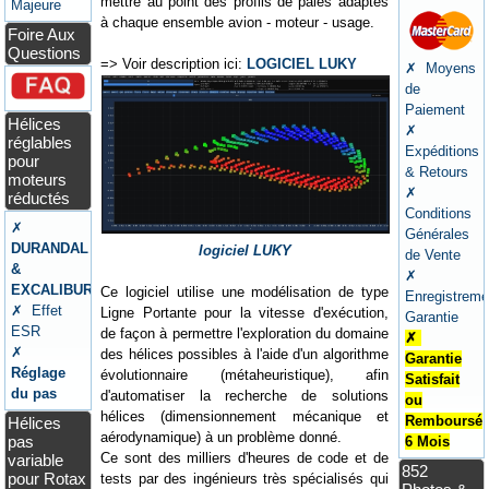
mettre au point des profils de pales adaptés
Majeure
à chaque ensemble avion - moteur - usage.
Foire Aux
Questions
=> Voir description ici:
LOGICIEL LUKY
✗ Moyens
de
Paiement
Hélices
✗
réglables
Expéditions
pour
& Retours
moteurs
✗
réductés
Conditions
✗
Générales
DURANDAL
logiciel LUKY
de Vente
&
✗
EXCALIBUR
Ce logiciel utilise une modélisation de type
Enregistreme
✗ Effet
Ligne Portante pour la vitesse d'exécution,
Garantie
ESR
de façon à permettre l'exploration du domaine
✗
✗
des hélices possibles à l'aide d'un algorithme
Garantie
Réglage
évolutionnaire (métaheuristique), afin
Satisfait
du pas
d'automatiser la recherche de solutions
ou
hélices (dimensionnement mécanique et
Remboursé
Hélices
aérodynamique) à un problème donné.
pas
6 Mois
Ce sont des milliers d'heures de code et de
variable
852
pour Rotax
tests par des ingénieurs très spécialisés qui