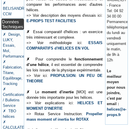
✗
comparer les performances avec d'autres
- France
BELISANDRE
hélices.
Tel: 04 92
CCW
=> Voir description des moyens d'essais ici:
34 00 00
E-PROPS TEST FACILITIES
Données
Permanence
Techniques
téléphonique
✗
Essai comparatif d'hélices : un exercice
du lundi au
✗ Design,
très intéressant et complexe.
vendredi
LUKY,
=> Voir méthodologie ici:
ESSAIS
uniquement
Essais,
COMPARATIFS d'HELICES EN VOL
le matin,
MoI,
de 9h à
Performances
✗
Pour comprendre le
fonctionnement
12h
✗
d’une hélice
, il est essentiel de comprendre
Fabrication,
les lois issues de la physique expérimentale.
Le
Titane,
=> Voir ici:
PROPULSION: UN PEU DE
meilleur
Equilibrage,
THEORIE
moyen
Tracking
pour nous
✗
✗
Le
moment d'inertie
[MOI] est une
joindre,
Certifications
donnée très importante pour les hélices.
c'est par
/ Bulletins
=> Voir explications ici:
HELICES ET
email :
Service
MOMENT D'INERTIE
helices@e-
✗ TBO
=> Rotax Service Instruction:
Propeller
props.fr
hélices
mass moment of inertia for ROTAX
✗
CALCULATEURS