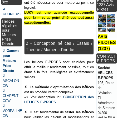
Photos &
9xx
ont été nécessaires pour mettre au point ce
1237 Avis
logiciel.
Pilotes
✗
LUKY est une avancée exceptionnelle
GLORIEUSE
pour la mise au point d'hélices tout aussi
Hélices
exceptionnelles.
réglables
pour
Moteurs
AVIS
Prise
PILOTES
2 - Conception hélices / Essais /
Directe
(1237)
Théorie / Moment d'inertie
✗
Gamme
pour
CONTACT
E-PROPS
Moteurs
Les hélices E-PROPS sont étudiées pour
Prise
offrir le meilleur rendement possible, tout en
Société
Directe
étant à la fois ultra-légères et extrêmement
HELICES
✗
solides.
E-PROPS
ASCALON
195, Route
CW
✗
La
méthode d'optimisation des hélices
de
✗
est un procédé itératif complexe.
l'Aviation
CLARENT
=> Voir description ici:
CONCEPTION des
ZI
CCW
HELICES E-PROPS
Aérodrome
✗
de Sisteron
VORPALINE
✗
Il est fondamental de
tester les hélices
04200
CW
pour valider les calculs et modélisations et
VAUMEILH