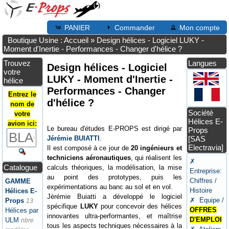
PANIER
Commander
Mon compte
Boutique Usine : Accueil
»
Design hélices - Logiciel LUKY -
Moment d'Inertie - Performances - Changer d'hélice ?
Trouvez
Langues
Design hélices - Logiciel
votre
LUKY - Moment d'Inertie -
hélice
Performances - Changer
Entrez le
d'hélice ?
nom de
Société
votre
Hélices E-
avion ici:
Le bureau d'études E-PROPS est dirigé par
Props
Jérémie BUIATTI
.
[SAS
Electravia]
Il est composé à ce jour de
20 ingénieurs et
techniciens aéronautiques
, qui réalisent les
✗
Catalogue
calculs théoriques, la modélisation, la mise
Entreprise:
au point des prototypes, puis les
Chiffres /
GAMME
expérimentations au banc au sol et en vol.
Histoire
Hélices E-
Jérémie Buiatti a développé le logiciel
✗ Equipe /
Props
13
spécifique
LUKY
pour concevoir des hélices
OFFRES
Hélices par
innovantes ultra-performantes, et maîtrise
D'EMPLOI
ULM
nbre
tous les aspects techniques nécessaires à la