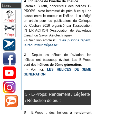
✗
Influence de l'inertie de l'hélice
Liens
Jérémie Buiatti, concepteur des hélices E-
PROPS, s'est intéressé de près à ce qui se
passe entre le moteur et l'hélice. Il a rédigé
un article pour les publications du Colloque
de Cachan 2016 organisé par l'association
INTER ACTION (Association de Sauvetage
Créatif du Savoir Aérotechnique).
=> Voir son article ici:
"Les pistons tapent,
le réducteur trépasse"
✗
Depuis les débuts de l'aviation, les
hélices ont beaucoup évolué. Les E-Props
sont des
hélices de 3ème génération
.
=> Voir ici:
LES HELICES DE 3EME
GENERATION
3 - E-Props: Rendement / Légèreté
/ Réduction de bruit
✗
E-Props : des hélices à
rendement