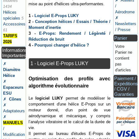
✗ Ateliers
modèles
mise au point d'hélices ultra-performantes.
/
1434
Aérodrome
Hélices
1 -
Logiciel E-Props LUKY
✗
spéciales
5
2 -
Conception hélices / Essais / Théorie /
Newsletters
Accessoires
Moment d'inertie
/ Presse
61
3 -
E-Props: Rendement / Légèreté /
TARIFS
Panier
Réduction de bruit
2026
4 -
Pourquoi changer d'hélice ?
Votre
Informations
Panier ne
Importantes
contient
1 - Logiciel E-Props LUKY
✗
pas
Diamètre
d'articles
Hélice
Paiement /
Optimisation des profils avec
✗
Expéditions
algorithme évolutionnaire
Espaceurs
/ CGV /
ESU
Garanties
Le
logiciel LUKY
permet de modéliser le
✗
Cônes
comportement d'une hélice E-Props sur un
✗
moteur donné, d'un point de vue
Adaptateurs
aérodynamique et mécanique, y compris
✗
l’analyse vibratoire et le calcul de la durée de
MANUELS
vie.
/
Il permet au bureau d'études E-Props de
Modification