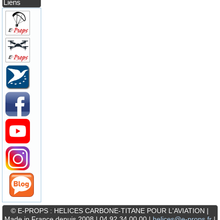
Liens
© E-PROPS : HELICES CARBONE-TITANE POUR L'AVIATION |
Made in France depuis 2008 | 04 92 34 00 00 |
helices@e-props.fr
|