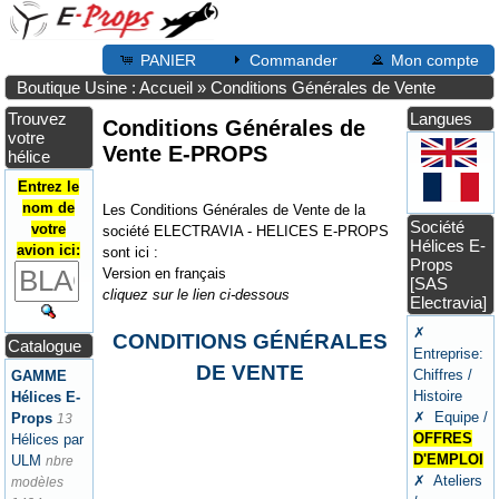
PANIER
Commander
Mon compte
Boutique Usine : Accueil
»
Conditions Générales de Vente
Trouvez
Langues
Conditions Générales de
votre
Vente E-PROPS
hélice
Entrez le
nom de
Les Conditions Générales de Vente de la
Société
votre
société ELECTRAVIA - HELICES E-PROPS
Hélices E-
avion ici:
sont ici :
Props
Version en français
[SAS
cliquez sur le lien ci-dessous
Electravia]
✗
CONDITIONS GÉNÉRALES
Catalogue
Entreprise:
DE VENTE
Chiffres /
GAMME
Histoire
Hélices E-
✗ Equipe /
Props
13
OFFRES
Hélices par
D'EMPLOI
ULM
nbre
✗ Ateliers
modèles