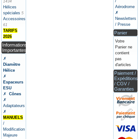
/
1434
Aérodrome
Hélices
✗
spéciales
5
Newsletters
Accessoires
/ Presse
61
TARIFS
Panier
2026
Votre
Informations
Panier ne
Importantes
contient
✗
pas
Diamètre
d'articles
Hélice
Paiement /
✗
Expéditions
Espaceurs
/ CGV /
ESU
Garanties
✗
Cônes
✗
Adaptateurs
✗
MANUELS
/
Modification
Majeure