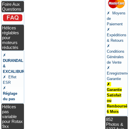
Foire Aux
Questions
✗ Moyens
de
Paiement
Hélices
✗
réglables
Expéditions
pour
& Retours
moteurs
✗
réductés
Conditions
✗
Générales
DURANDAL
de Vente
&
✗
EXCALIBUR
Enregistreme
✗ Effet
Garantie
ESR
✗
✗
Garantie
Réglage
Satisfait
du pas
ou
Remboursé
Hélices
pas
6 Mois
variable
852
pour Rotax
Photos &
9xx