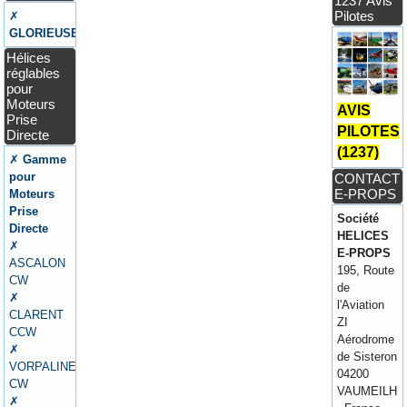
1237 Avis
Pilotes
✗
GLORIEUSE
Hélices
réglables
pour
Moteurs
AVIS
Prise
PILOTES
Directe
(1237)
✗
Gamme
pour
CONTACT
E-PROPS
Moteurs
Prise
Société
Directe
HELICES
✗
E-PROPS
ASCALON
195, Route
CW
de
✗
l'Aviation
CLARENT
ZI
CCW
Aérodrome
✗
de Sisteron
VORPALINE
04200
CW
VAUMEILH
✗