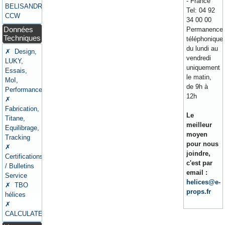
- France
BELISANDRE
Tel: 04 92
CCW
34 00 00
Données
Permanence
Techniques
téléphonique
du lundi au
✗ Design,
vendredi
LUKY,
uniquement
Essais,
le matin,
MoI,
de 9h à
Performances
12h
✗
Fabrication,
Le
Titane,
meilleur
Equilibrage,
moyen
Tracking
pour nous
✗
joindre,
Certifications
c'est par
/ Bulletins
email :
Service
helices@e-
✗ TBO
props.fr
hélices
✗
CALCULATEURS