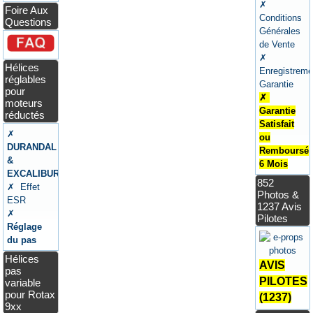
✗
Foire Aux
Conditions
Questions
Générales
de Vente
✗
Hélices
Enregistreme
réglables
Garantie
pour
✗
moteurs
Garantie
réductés
Satisfait
✗
ou
DURANDAL
Remboursé
&
6 Mois
EXCALIBUR
852
✗ Effet
Photos &
ESR
1237 Avis
✗
Pilotes
Réglage
du pas
Hélices
AVIS
pas
PILOTES
variable
pour Rotax
(1237)
9xx