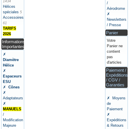
1434
/
Hélices
Aérodrome
spéciales
5
✗
Accessoires
Newsletters
61
/ Presse
TARIFS
Panier
2026
Votre
Informations
Panier ne
Importantes
contient
✗
pas
Diamètre
d'articles
Hélice
Paiement /
✗
Expéditions
Espaceurs
/ CGV /
ESU
Garanties
✗
Cônes
✗
Adaptateurs
✗ Moyens
✗
de
MANUELS
Paiement
/
✗
Modification
Expéditions
Majeure
& Retours