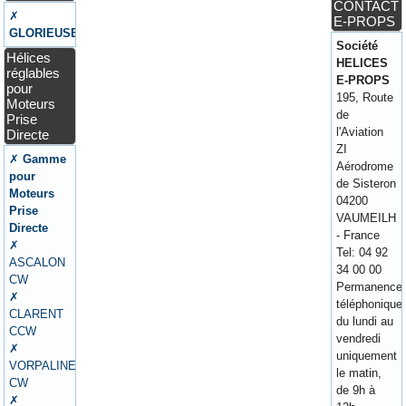
CONTACT
✗
E-PROPS
GLORIEUSE
Société
Hélices
HELICES
réglables
E-PROPS
pour
195, Route
Moteurs
de
Prise
l'Aviation
Directe
ZI
✗
Gamme
Aérodrome
pour
de Sisteron
Moteurs
04200
Prise
VAUMEILH
Directe
- France
✗
Tel: 04 92
ASCALON
34 00 00
CW
Permanence
✗
téléphonique
CLARENT
du lundi au
CCW
vendredi
✗
uniquement
VORPALINE
le matin,
CW
de 9h à
✗