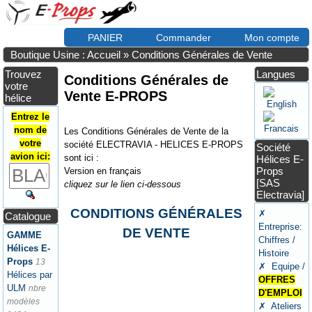
PANIER
Commander
Mon compte
Boutique Usine : Accueil
»
Conditions Générales de Vente
Trouvez
Langues
Conditions Générales de
votre
Vente E-PROPS
hélice
Entrez le
nom de
Les Conditions Générales de Vente de la
votre
société ELECTRAVIA - HELICES E-PROPS
Société
avion ici:
sont ici :
Hélices E-
Props
Version en français
[SAS
cliquez sur le lien ci-dessous
Electravia]
CONDITIONS GÉNÉRALES
✗
Catalogue
Entreprise:
DE VENTE
GAMME
Chiffres /
Hélices E-
Histoire
Props
13
✗ Equipe /
Hélices par
OFFRES
ULM
nbre
D'EMPLOI
modèles
✗ Ateliers