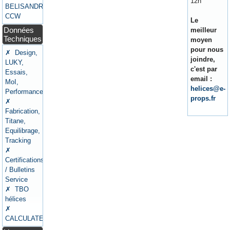
12h
BELISANDRE
CCW
Le
Données
meilleur
Techniques
moyen
pour nous
✗ Design,
joindre,
LUKY,
c'est par
Essais,
email :
MoI,
helices@e-
Performances
props.fr
✗
Fabrication,
Titane,
Equilibrage,
Tracking
✗
Certifications
/ Bulletins
Service
✗ TBO
hélices
✗
CALCULATEURS