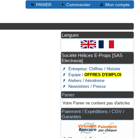
PANIER
Commander
Mon compte
Langues
Société Hélices E-Props [SAS
Electravia]
✗ Entreprise: Chiffres / Histoire
✗ Equipe /
OFFRES D'EMPLOI
✗ Ateliers / Aérodrome
✗ Newsletters / Presse
Panier
Votre Panier ne contient pas d'articles
Paiement / Expéditions / CGV /
Garanties