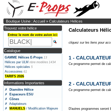
Boutique Usine : Accueil
»
Calculateurs Hélices
Trouvez votre hélice
Calculateurs Héli
Entrez le nom de votre avion ici:
cliquez sur les liens pour acc
Catalogue
1 - CALCULATEU
GAMME Hélices E-Props
13
Hélices par ULM
nbre modèles 1434
Ce programme permet de calcu
Hélices spéciales
5
Accessoires
61
TARIFS 2026
Informations Importantes
2 - CALCULATEU
✗
Diamètre Hélice
Ce programme permet de calcu
✗
Espaceurs ESU
✗
Cônes
✗ Adaptateurs
✗
MANUELS
/ Modification Majeure
D'autres programmes seront bi