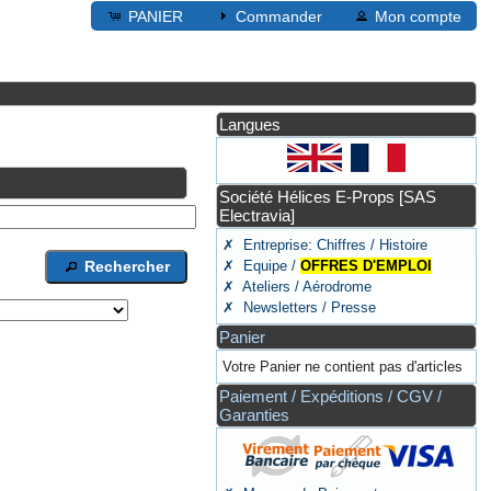
PANIER
Commander
Mon compte
Langues
Société Hélices E-Props [SAS
Electravia]
✗ Entreprise: Chiffres / Histoire
✗ Equipe /
OFFRES D'EMPLOI
Rechercher
✗ Ateliers / Aérodrome
✗ Newsletters / Presse
Panier
Votre Panier ne contient pas d'articles
Paiement / Expéditions / CGV /
Garanties