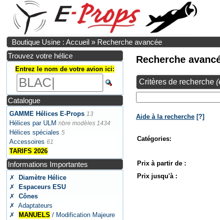
Boutique Usine : Accueil
»
Recherche avancée
Trouvez votre hélice
Recherche avanc
Entrez le nom de votre avion ici:
Critères de recherche
(
Catalogue
GAMME Hélices E-Props
13
Aide à la recherche
[?]
Hélices par ULM
nbre modèles 1434
Hélices spéciales
5
Catégories:
Accessoires
61
TARIFS 2026
Prix à partir de :
Informations Importantes
Prix jusqu'à :
✗
Diamètre Hélice
✗
Espaceurs ESU
✗
Cônes
✗ Adaptateurs
✗
MANUELS
/ Modification Majeure