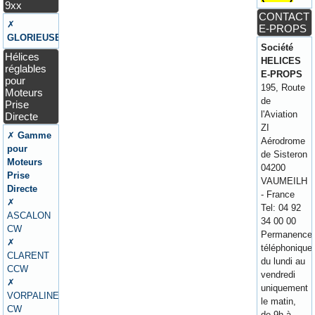
9xx
CONTACT
✗
E-PROPS
GLORIEUSE
Société
Hélices
HELICES
réglables
E-PROPS
pour
195, Route
Moteurs
de
Prise
l'Aviation
Directe
ZI
✗
Gamme
Aérodrome
pour
de Sisteron
Moteurs
04200
Prise
VAUMEILH
Directe
- France
✗
Tel: 04 92
ASCALON
34 00 00
CW
Permanence
✗
téléphonique
CLARENT
du lundi au
CCW
vendredi
✗
uniquement
VORPALINE
le matin,
CW
de 9h à