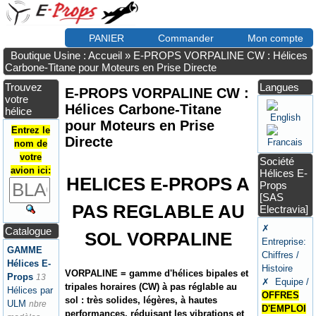
PANIER
Commander
Mon compte
Boutique Usine : Accueil
»
E-PROPS VORPALINE CW : Hélices
Carbone-Titane pour Moteurs en Prise Directe
Trouvez
Langues
E-PROPS VORPALINE CW :
votre
Hélices Carbone-Titane
hélice
pour Moteurs en Prise
Entrez le
Directe
nom de
votre
Société
avion ici:
Hélices E-
HELICES E-PROPS A
Props
[SAS
PAS REGLABLE AU
Electravia]
✗
Catalogue
SOL VORPALINE
Entreprise:
GAMME
Chiffres /
Hélices E-
Histoire
VORPALINE = gamme d'hélices bipales et
Props
13
✗ Equipe /
tripales horaires (CW) à pas réglable au
Hélices par
OFFRES
sol : très solides, légères, à hautes
ULM
nbre
D'EMPLOI
performances, réduisant les vibrations et