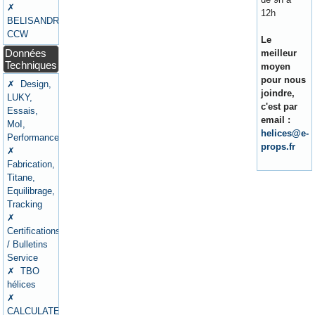
✗
12h
BELISANDRE
CCW
Le
Données
meilleur
Techniques
moyen
pour nous
✗ Design,
joindre,
LUKY,
c'est par
Essais,
email :
MoI,
helices@e-
Performances
props.fr
✗
Fabrication,
Titane,
Equilibrage,
Tracking
✗
Certifications
/ Bulletins
Service
✗ TBO
hélices
✗
CALCULATEURS