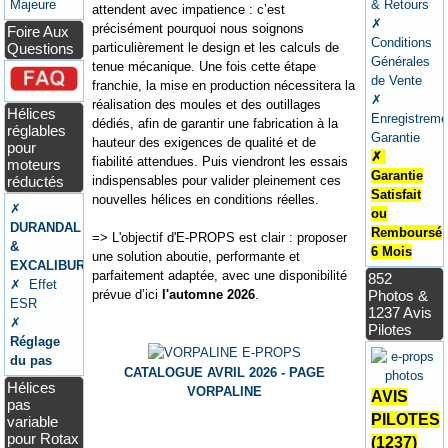
Majeure
& Retours
attendent avec impatience : c’est
✗
précisément pourquoi nous soignons
Foire Aux
Conditions
particulièrement le design et les calculs de
Questions
Générales
tenue mécanique. Une fois cette étape
de Vente
franchie, la mise en production nécessitera la
✗
réalisation des moules et des outillages
Hélices
Enregistreme
dédiés, afin de garantir une fabrication à la
réglables
Garantie
hauteur des exigences de qualité et de
pour
✗
fiabilité attendues. Puis viendront les essais
moteurs
Garantie
indispensables pour valider pleinement ces
réductés
Satisfait
nouvelles hélices en conditions réelles.
✗
ou
DURANDAL
Remboursé
=> L'objectif d'E-PROPS est clair : proposer
&
6 Mois
une solution aboutie, performante et
EXCALIBUR
parfaitement adaptée, avec une disponibilité
852
✗ Effet
prévue d’ici
l'automne 2026
.
Photos &
ESR
1237 Avis
✗
Pilotes
Réglage
du pas
CATALOGUE AVRIL 2026 - PAGE
Hélices
VORPALINE
AVIS
pas
PILOTES
variable
pour Rotax
(1237)