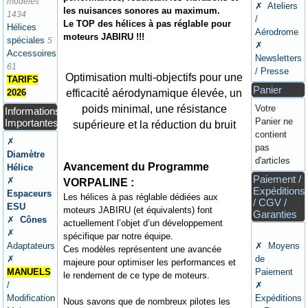
modèles
✗ Ateliers
les nuisances sonores au maximum.
1434
/
Le TOP des hélices à pas réglable pour
Hélices
Aérodrome
moteurs JABIRU !!!
spéciales
5
✗
Accessoires
Newsletters
61
/ Presse
Optimisation multi-objectifs pour une
TARIFS
Panier
efficacité aérodynamique élevée, un
2026
poids minimal, une résistance
Votre
Informations
Panier ne
Importantes
supérieure et la réduction du bruit
contient
✗
pas
Diamètre
d'articles
Avancement du Programme
Hélice
Paiement /
✗
VORPALINE :
Expéditions
Espaceurs
Les hélices à pas réglable dédiées aux
/ CGV /
ESU
moteurs JABIRU (et équivalents) font
Garanties
✗
Cônes
actuellement l’objet d’un développement
✗
spécifique par notre équipe.
Adaptateurs
✗ Moyens
Ces modèles représentent une avancée
✗
de
majeure pour optimiser les performances et
MANUELS
Paiement
le rendement de ce type de moteurs.
/
✗
Modification
Expéditions
Nous savons que de nombreux pilotes les