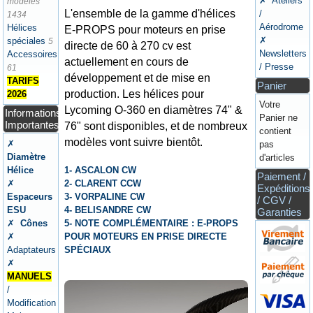
✗ Ateliers
modèles
L'ensemble de la gamme d'hélices
/
1434
Aérodrome
Hélices
E-PROPS pour moteurs en prise
✗
spéciales
5
directe de 60 à 270 cv est
Newsletters
Accessoires
actuellement en cours de
/ Presse
61
développement et de mise en
TARIFS
Panier
production. Les hélices pour
2026
Votre
Lycoming O-360 en diamètres 74" &
Informations
Panier ne
Importantes
76" sont disponibles, et de nombreux
contient
modèles vont suivre bientôt.
✗
pas
Diamètre
d'articles
1- ASCALON CW
Hélice
Paiement /
2- CLARENT CCW
✗
Expéditions
3- VORPALINE CW
Espaceurs
/ CGV /
4- BELISANDRE CW
ESU
Garanties
5- NOTE COMPLÉMENTAIRE : E-PROPS
✗
Cônes
POUR MOTEURS EN PRISE DIRECTE
✗
SPÉCIAUX
Adaptateurs
✗
MANUELS
/
Modification