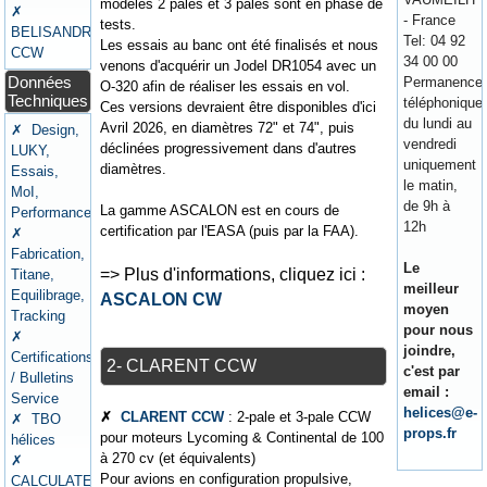
modèles 2 pales et 3 pales sont en phase de
✗
- France
tests.
BELISANDRE
Tel: 04 92
Les essais au banc ont été finalisés et nous
CCW
34 00 00
venons d'acquérir un Jodel DR1054 avec un
Données
Permanence
O-320 afin de réaliser les essais en vol.
Techniques
téléphonique
Ces versions devraient être disponibles d'ici
du lundi au
Avril 2026, en diamètres 72" et 74", puis
✗ Design,
vendredi
déclinées progressivement dans d'autres
LUKY,
uniquement
diamètres.
Essais,
le matin,
MoI,
de 9h à
La gamme ASCALON est en cours de
Performances
12h
certification par l'EASA (puis par la FAA).
✗
Fabrication,
Le
=> Plus d'informations, cliquez ici :
Titane,
meilleur
Equilibrage,
ASCALON CW
moyen
Tracking
pour nous
✗
joindre,
Certifications
2- CLARENT CCW
c'est par
/ Bulletins
email :
Service
helices@e-
✗
CLARENT CCW
: 2-pale et 3-pale CCW
✗ TBO
props.fr
pour moteurs Lycoming & Continental de 100
hélices
à 270 cv (et équivalents)
✗
Pour avions en configuration propulsive,
CALCULATEURS