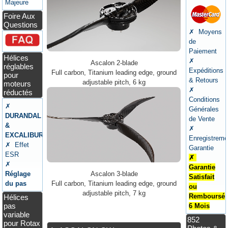
Majeure
Foire Aux
Questions
✗ Moyens
de
Paiement
Hélices
✗
Ascalon 2-blade
réglables
Expéditions
Full carbon, Titanium leading edge, ground
pour
& Retours
adjustable pitch, 6 kg
moteurs
✗
réductés
Conditions
✗
Générales
DURANDAL
de Vente
&
✗
EXCALIBUR
Enregistreme
✗ Effet
Garantie
ESR
✗
✗
Garantie
Réglage
Ascalon 3-blade
Satisfait
du pas
Full carbon, Titanium leading edge, ground
ou
adjustable pitch, 7 kg
Remboursé
Hélices
pas
6 Mois
variable
852
pour Rotax