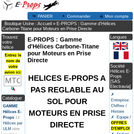
PANIER
Commander
Mon compte
Boutique Usine : Accueil
»
E-PROPS : Gamme d'Hélices
Carbone-Titane pour Moteurs en Prise Directe
Trouvez
Langues
E-PROPS : Gamme
votre
d'Hélices Carbone-Titane
hélice
pour Moteurs en Prise
Entrez le
Directe
nom de
Société
votre
Hélices E-
avion ici:
HELICES E-PROPS A
Props
[SAS
Electravia]
PAS REGLABLE AU
✗
Catalogue
SOL POUR
Entreprise:
Chiffres /
GAMME
MOTEURS EN PRISE
Histoire
Hélices E-
✗ Equipe /
Props
13
DIRECTE
OFFRES
Hélices par
D'EMPLOI
ULM
nbre