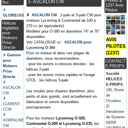
Photos &
1- ASCALON CW
9xx
1237 Avis
Pilotes
✗
✗
ASCALON CW
: 2-pale et 3-pale CW pour
GLORIEUSE
moteurs Lycoming & Continental de 100 à
Hélices
270 cv (et équivalents)
réglables
Modèles pour O-360 en diamètres 74" et 76"
pour
disponibles.
Moteurs
AVIS
Prise
Voir CATALOGUE ici :
ASCALON pour
PILOTES
Directe
Lycoming O-360
(1237)
Pour ce moteur et dans ces plages de
✗
Gamme
diamètres, nous recommandons :
pour
CONTACT
- pour les avions à vitesses élevées : les
E-PROPS
Moteurs
hélices 2-pale
Prise
Société
- pour les avions moins rapides et l'usage
Directe
HELICES
STOL : les hélices 3-pale
✗
E-PROPS
ASCALON
195, Route
Les moules pour d'autres diamètres, plus
CW
de
petits et plus grands, sont actuellement en
✗
l'Aviation
fabrication et seront disponibles
CLARENT
ZI
prochainement.
CCW
Aérodrome
✗
de Sisteron
Pour les moteurs
Lycoming O-320,
VORPALINE
04200
Continental O-200 et Lycoming O-235
, les
CW
VAUMEILH