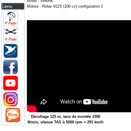
Avion : SHARK
Liens
Moteur : Rotax 912S (100 cv) configuration 2
Décollage 125 m, taux de montée 1500
ft/min, vitesse TAS à 5000 rpm = 291 km/h