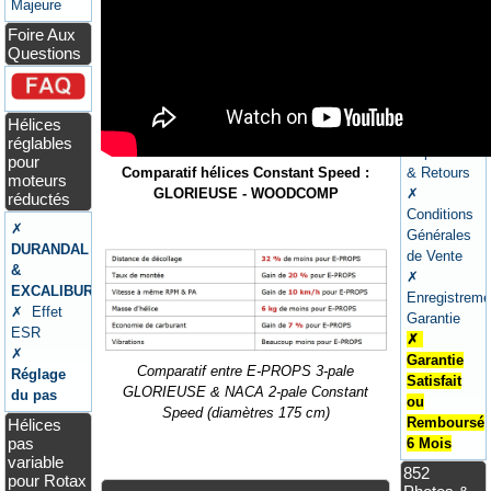
Majeure
Foire Aux
Questions
✗ Moyens
de
Paiement
Hélices
✗
réglables
Expéditions
pour
Comparatif hélices Constant Speed :
& Retours
moteurs
GLORIEUSE - WOODCOMP
✗
réductés
Conditions
✗
Générales
DURANDAL
de Vente
&
✗
EXCALIBUR
Enregistreme
✗ Effet
Garantie
ESR
✗
✗
Garantie
Comparatif entre E-PROPS 3-pale
Réglage
Satisfait
GLORIEUSE & NACA 2-pale Constant
du pas
ou
Speed (diamètres 175 cm)
Remboursé
Hélices
pas
6 Mois
variable
852
pour Rotax