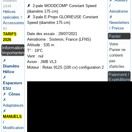
✗ Ateliers
modèles
✗
2-pale WOODCOMP Constant Speed
/
1434
(diamètre 175 cm)
Aérodrome
Hélices
✗
3-pale E-Props GLORIEUSE Constant
✗
spéciales
5
Speed (diamètre 175 cm)
Newsletters
Accessoires
/ Presse
61
Date des essais : 29/07/2021
TARIFS
Panier
Aérodrome : Sisteron, France (LFNS)
2026
Votre
Altitude : 535 m
Informations
Panier ne
T° : 19°C
Importantes
contient
Vent : nul
✗
pas
Avion : JMB VL3
Diamètre
d'articles
Moteur : Rotax 912S (100 cv) configuration 2
Hélice
Paiement /
✗
Expéditions
Espaceurs
/ CGV /
ESU
Garanties
✗
Cônes
✗
Adaptateurs
✗
MANUELS
/
Modification