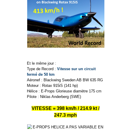
Et le même jour :
Type de Record :
Vitesse sur un circuit
fermé de 50 km
Aéronef : Blackwing Sweden AB BW 635 RG
Moteur : Rotax 915iS (141 hp)
Hélice : E-Props Glorieuse diamètre 175 cm
Pilote : Niklas Anderberg (SWE)
VITESSE = 398 km/h / 214.9 kt /
247.3 mph