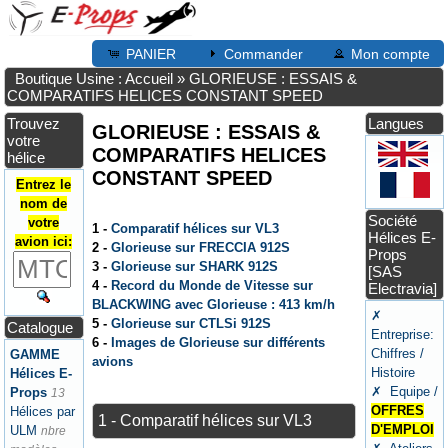
PANIER
Commander
Mon compte
Boutique Usine : Accueil
»
GLORIEUSE : ESSAIS &
COMPARATIFS HELICES CONSTANT SPEED
Trouvez
Langues
GLORIEUSE : ESSAIS &
votre
COMPARATIFS HELICES
hélice
CONSTANT SPEED
Entrez le
nom de
Société
votre
1 -
Comparatif hélices sur VL3
Hélices E-
avion ici:
2 -
Glorieuse sur FRECCIA 912S
Props
3 -
Glorieuse sur SHARK 912S
[SAS
4 -
Record du Monde de Vitesse sur
Electravia]
BLACKWING avec Glorieuse : 413 km/h
✗
5 -
Glorieuse sur CTLSi 912S
Catalogue
Entreprise:
6 -
Images de Glorieuse sur différents
Chiffres /
GAMME
avions
Histoire
Hélices E-
✗ Equipe /
Props
13
OFFRES
Hélices par
1 - Comparatif hélices sur VL3
D'EMPLOI
ULM
nbre