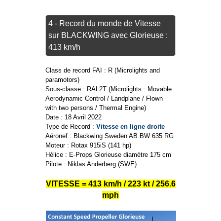
4 - Record du monde de Vitesse
sur BLACKWING avec Glorieuse :
413 km/h
Class de record FAI : R (Microlights and
paramotors)
Sous-classe : RAL2T (Microlights : Movable
Aerodynamic Control / Landplane / Flown
with two persons / Thermal Engine)
Date : 18 Avril 2022
Type de Record :
Vitesse en ligne droite
Aéronef : Blackwing Sweden AB BW 635 RG
Moteur : Rotax 915iS (141 hp)
Hélice : E-Props Glorieuse diamètre 175 cm
Pilote : Niklas Anderberg (SWE)
VITESSE = 413 km/h / 223 kt / 256.6
mph