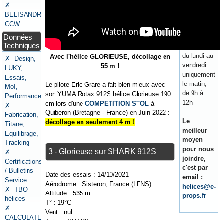
✗
- France
BELISANDRE
Tel: 04 92
CCW
34 00 00
Données
Permanence
Techniques
téléphonique
du lundi au
Avec l'hélice GLORIEUSE, décollage en
✗ Design,
vendredi
55 m !
LUKY,
uniquement
Essais,
le matin,
Le pilote Eric Grare a fait bien mieux avec
MoI,
de 9h à
son YUMA Rotax 912S hélice Glorieuse 190
Performances
12h
cm lors d'une
COMPETITION STOL
à
✗
Quiberon (Bretagne - France) en Juin 2022 :
Fabrication,
Le
décollage en seulement 4 m !
Titane,
meilleur
Equilibrage,
moyen
Tracking
pour nous
3 - Glorieuse sur SHARK 912S
✗
joindre,
Certifications
c'est par
/ Bulletins
Date des essais : 14/10/2021
email :
Service
Aérodrome : Sisteron, France (LFNS)
helices@e-
✗ TBO
Altitude : 535 m
props.fr
hélices
T° : 19°C
✗
Vent : nul
CALCULATEURS