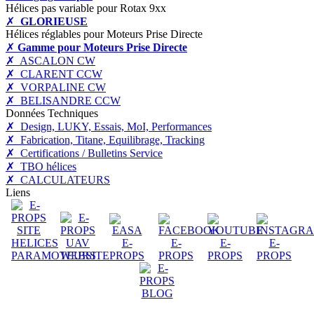
Hélices pas variable pour Rotax 9xx
✗
GLORIEUSE
Hélices réglables pour Moteurs Prise Directe
✗
Gamme pour Moteurs Prise Directe
✗ ASCALON CW
✗ CLARENT CCW
✗ VORPALINE CW
✗ BELISANDRE CCW
Données Techniques
✗ Design, LUKY, Essais, MoI, Performances
✗ Fabrication, Titane, Equilibrage, Tracking
✗ Certifications / Bulletins Service
✗ TBO hélices
✗ CALCULATEURS
Liens