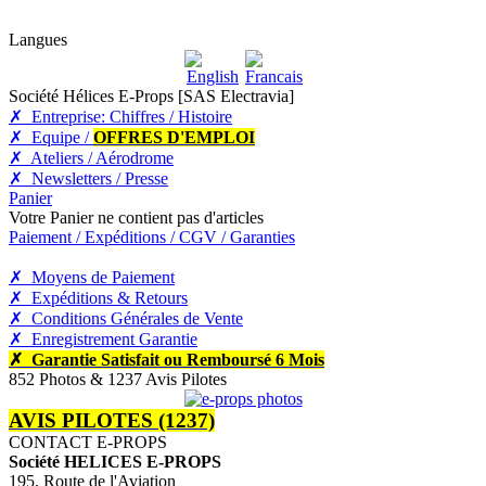
Langues
Société Hélices E-Props [SAS Electravia]
✗ Entreprise: Chiffres / Histoire
✗ Equipe /
OFFRES D'EMPLOI
✗ Ateliers / Aérodrome
✗ Newsletters / Presse
Panier
Votre Panier ne contient pas d'articles
Paiement / Expéditions / CGV / Garanties
✗ Moyens de Paiement
✗ Expéditions & Retours
✗ Conditions Générales de Vente
✗ Enregistrement Garantie
✗ Garantie Satisfait ou Remboursé 6 Mois
852 Photos & 1237 Avis Pilotes
AVIS PILOTES (1237)
CONTACT E-PROPS
Société HELICES E-PROPS
195, Route de l'Aviation