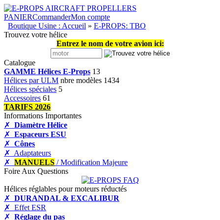
PANIER
Commander
Mon compte
Boutique Usine : Accueil
»
E-PROPS: TBO
Trouvez votre hélice
Entrez le nom de votre avion ici:
Catalogue
GAMME Hélices E-Props
13
Hélices par ULM
nbre modèles 1434
Hélices spéciales
5
Accessoires
61
TARIFS 2026
Informations Importantes
✗
Diamètre Hélice
✗
Espaceurs ESU
✗
Cônes
✗ Adaptateurs
✗
MANUELS
/ Modification Majeure
Foire Aux Questions
Hélices réglables pour moteurs réductés
✗
DURANDAL & EXCALIBUR
✗ Effet ESR
✗
Réglage du pas