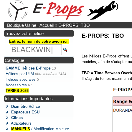
Boutique Usine : Accueil
»
E-PROPS: TBO
Trouvez votre hélice
E-PROPS: TBO
Entrez le nom de votre avion ici:
Les hélices E-Props offrent
Catalogue
modèles, afin de s’adapter aux
GAMME Hélices E-Props
13
TBO = Time Between Overh
Hélices par ULM
nbre modèles 1434
Il s'agit du temps maximum d'u
Hélices spéciales
5
Accessoires
61
TARIFS 2026
Informations Importantes
✗
Diamètre Hélice
✗
Espaceurs ESU
✗
Cônes
✗ Adaptateurs
✗
MANUELS
/ Modification Majeure