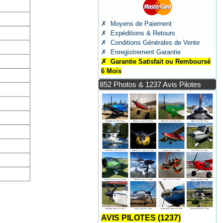
✗ Moyens de Paiement
✗ Expéditions & Retours
✗ Conditions Générales de Vente
✗ Enregistrement Garantie
✗ Garantie Satisfait ou Remboursé
6 Mois
852 Photos & 1237 Avis Pilotes
AVIS PILOTES (1237)