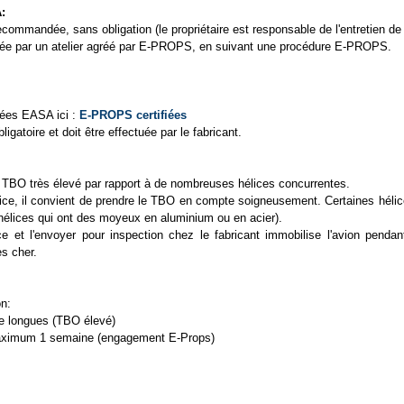
:
commandée, sans obligation (le propriétaire est responsable de l'entretien de
lisée par un atelier agréé par E-PROPS, en suivant une procédure E-PROPS.
fiées EASA ici :
E-PROPS certifiées
igatoire et doit être effectuée par le fabricant.
TBO très élevé par rapport à de nombreuses hélices concurrentes.
hélice, il convient de prendre le TBO en compte soigneusement. Certaines hél
élices qui ont des moyeux en aluminium ou en acier).
ce et l'envoyer pour inspection chez le fabricant immobilise l'avion penda
ès cher.
n:
ode longues (TBO élevé)
maximum 1 semaine (engagement E-Props)