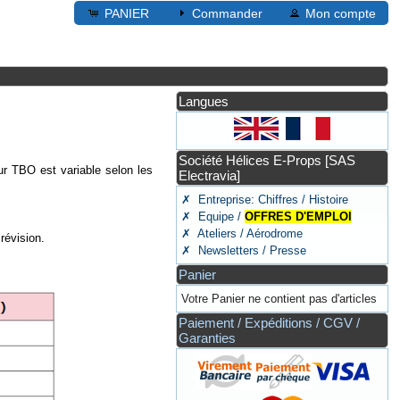
PANIER
Commander
Mon compte
Langues
Société Hélices E-Props [SAS
eur TBO est variable selon les
Electravia]
✗ Entreprise: Chiffres / Histoire
✗ Equipe /
OFFRES D'EMPLOI
✗ Ateliers / Aérodrome
révision.
✗ Newsletters / Presse
Panier
Votre Panier ne contient pas d'articles
Paiement / Expéditions / CGV /
Garanties