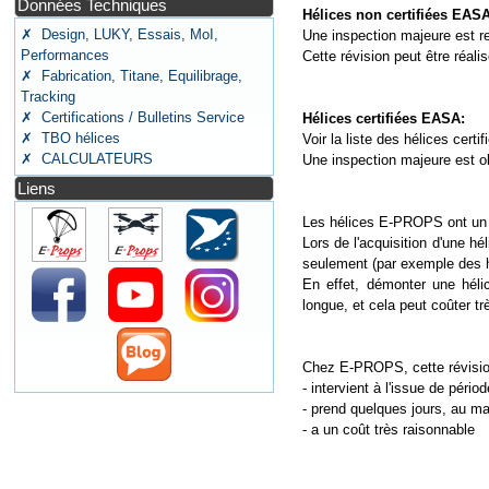
Données Techniques
Hélices non certifiées EASA
✗ Design, LUKY, Essais, MoI,
Une inspection majeure est re
Performances
Cette révision peut être réa
✗ Fabrication, Titane, Equilibrage,
Tracking
✗ Certifications / Bulletins Service
Hélices certifiées EASA:
✗ TBO hélices
Voir la liste des hélices certi
✗ CALCULATEURS
Une inspection majeure est obl
Liens
Les hélices E-PROPS ont un 
Lors de l'acquisition d'une 
seulement (par exemple des h
En effet, démonter une héli
longue, et cela peut coûter tr
Chez E-PROPS, cette révisio
- intervient à l'issue de péri
- prend quelques jours, au 
- a un coût très raisonnable