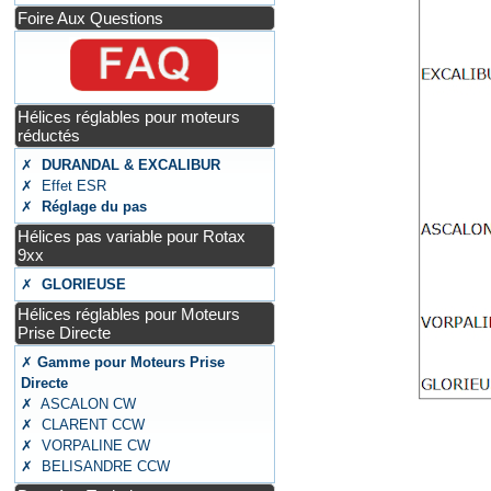
Foire Aux Questions
Hélices réglables pour moteurs
réductés
✗
DURANDAL & EXCALIBUR
✗ Effet ESR
✗
Réglage du pas
Hélices pas variable pour Rotax
9xx
✗
GLORIEUSE
Hélices réglables pour Moteurs
Prise Directe
✗
Gamme pour Moteurs Prise
Directe
✗ ASCALON CW
✗ CLARENT CCW
✗ VORPALINE CW
✗ BELISANDRE CCW