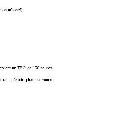
 son aéronef).
ices ont un TBO de 150 heures
nt une période plus ou moins