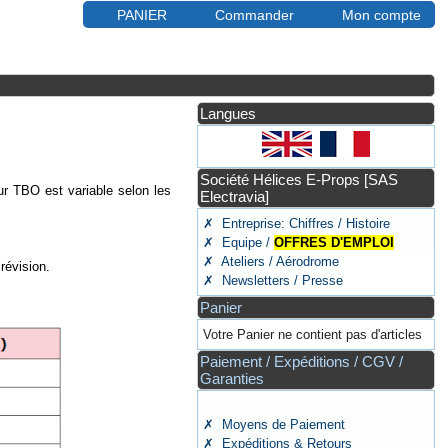
PANIER
Commander
Mon compte
Langues
Société Hélices E-Props [SAS
eur TBO est variable selon les
Electravia]
✗ Entreprise: Chiffres / Histoire
✗ Equipe /
OFFRES D'EMPLOI
✗ Ateliers / Aérodrome
révision.
✗ Newsletters / Presse
Panier
Votre Panier ne contient pas d'articles
Paiement / Expéditions / CGV /
Garanties
✗ Moyens de Paiement
✗ Expéditions & Retours