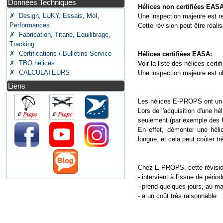
Données Techniques
Hélices non certifiées EASA
✗ Design, LUKY, Essais, MoI,
Une inspection majeure est re
Performances
Cette révision peut être réa
✗ Fabrication, Titane, Equilibrage,
Tracking
✗ Certifications / Bulletins Service
Hélices certifiées EASA:
✗ TBO hélices
Voir la liste des hélices certi
✗ CALCULATEURS
Une inspection majeure est obl
Liens
Les hélices E-PROPS ont un 
Lors de l'acquisition d'une 
seulement (par exemple des h
En effet, démonter une héli
longue, et cela peut coûter tr
Chez E-PROPS, cette révisio
- intervient à l'issue de péri
- prend quelques jours, au 
- a un coût très raisonnable