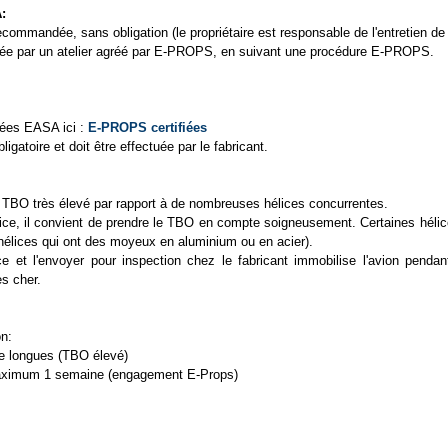
:
commandée, sans obligation (le propriétaire est responsable de l'entretien de
lisée par un atelier agréé par E-PROPS, en suivant une procédure E-PROPS.
fiées EASA ici :
E-PROPS certifiées
igatoire et doit être effectuée par le fabricant.
TBO très élevé par rapport à de nombreuses hélices concurrentes.
hélice, il convient de prendre le TBO en compte soigneusement. Certaines hél
élices qui ont des moyeux en aluminium ou en acier).
ce et l'envoyer pour inspection chez le fabricant immobilise l'avion penda
ès cher.
n:
ode longues (TBO élevé)
maximum 1 semaine (engagement E-Props)