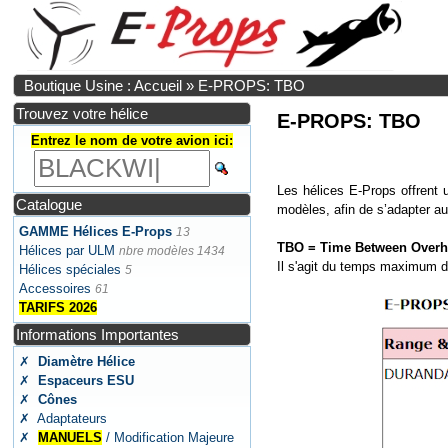
Boutique Usine : Accueil
»
E-PROPS: TBO
Trouvez votre hélice
E-PROPS: TBO
Entrez le nom de votre avion ici:
Les hélices E-Props offrent
Catalogue
modèles, afin de s’adapter aux
GAMME Hélices E-Props
13
TBO = Time Between Overh
Hélices par ULM
nbre modèles 1434
Il s'agit du temps maximum d'u
Hélices spéciales
5
Accessoires
61
TARIFS 2026
Informations Importantes
✗
Diamètre Hélice
✗
Espaceurs ESU
✗
Cônes
✗ Adaptateurs
✗
MANUELS
/ Modification Majeure