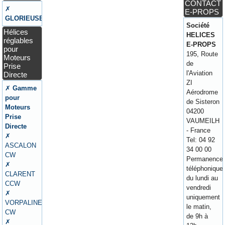
CONTACT
✗
E-PROPS
GLORIEUSE
Société
Hélices
HELICES
réglables
E-PROPS
pour
195, Route
Moteurs
de
Prise
l'Aviation
Directe
ZI
✗
Gamme
Aérodrome
pour
de Sisteron
Moteurs
04200
Prise
VAUMEILH
Directe
- France
✗
Tel: 04 92
ASCALON
34 00 00
CW
Permanence
✗
téléphonique
CLARENT
du lundi au
CCW
vendredi
✗
uniquement
VORPALINE
le matin,
CW
de 9h à
✗