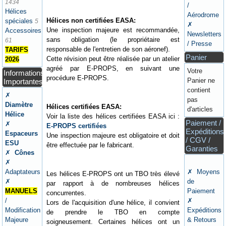
1434
/
Hélices
Aérodrome
Hélices non certifiées EASA:
spéciales
5
✗
Une inspection majeure est recommandée,
Accessoires
Newsletters
sans obligation (le propriétaire est
61
/ Presse
responsable de l'entretien de son aéronef).
TARIFS
Panier
Cette révision peut être réalisée par un atelier
2026
agréé par E-PROPS, en suivant une
Votre
Informations
procédure E-PROPS.
Panier ne
Importantes
contient
✗
pas
Diamètre
Hélices certifiées EASA:
d'articles
Hélice
Voir la liste des hélices certifiées EASA ici :
Paiement /
✗
E-PROPS certifiées
Expéditions
Espaceurs
Une inspection majeure est obligatoire et doit
/ CGV /
ESU
être effectuée par le fabricant.
Garanties
✗
Cônes
✗
Adaptateurs
✗ Moyens
Les hélices E-PROPS ont un TBO très élevé
✗
de
par rapport à de nombreuses hélices
MANUELS
Paiement
concurrentes.
/
✗
Lors de l'acquisition d'une hélice, il convient
Modification
Expéditions
de prendre le TBO en compte
Majeure
& Retours
soigneusement. Certaines hélices ont un