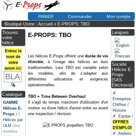
PANIER
Commander
Mon compte
Boutique Usine : Accueil
»
E-PROPS: TBO
Trouvez
Langues
E-PROPS: TBO
votre
hélice
Entrez le
Les hélices E-Props offrent une
durée de vie
nom de
illimitée
, à l’image des hélices en bois
votre
Société
traditionnelles. Leur TBO est variable selon
avion ici:
Hélices E-
les modèles, afin de s’adapter aux
Props
différentes utilisations et exigences
[SAS
Electravia]
opérationnelles.
✗
Catalogue
TBO = Time Between Overhaul
Entreprise:
Il s'agit du temps maximum d'utilisation d'un
GAMME
Chiffres /
moteur ou d'une hélice d'avion entre ou avant
Hélices E-
Histoire
une inspection / révision.
Props
13
✗ Equipe /
Hélices par
OFFRES
ULM
nbre
D'EMPLOI
modèles
✗ Ateliers