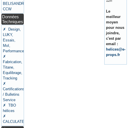
12h
BELISANDRE
CCW
Le
Données
meilleur
Techniques
moyen
pour nous
✗ Design,
joindre,
LUKY,
c'est par
Essais,
email :
MoI,
helices@e-
Performances
props.fr
✗
Fabrication,
Titane,
Equilibrage,
Tracking
✗
Certifications
/ Bulletins
Service
✗ TBO
hélices
✗
CALCULATEURS