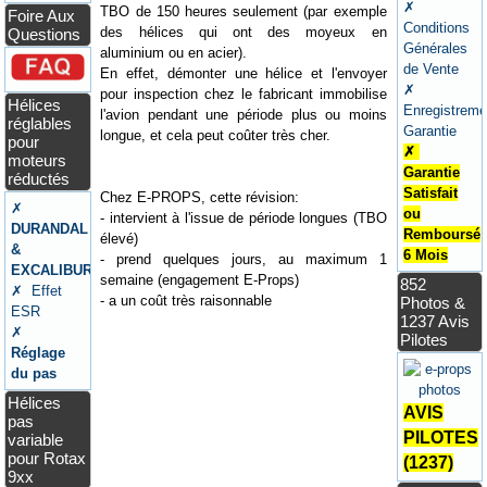
✗
TBO de 150 heures seulement (par exemple
Foire Aux
Conditions
des hélices qui ont des moyeux en
Questions
Générales
aluminium ou en acier).
de Vente
En effet, démonter une hélice et l'envoyer
✗
pour inspection chez le fabricant immobilise
Hélices
Enregistreme
l'avion pendant une période plus ou moins
réglables
Garantie
longue, et cela peut coûter très cher.
pour
✗
moteurs
Garantie
réductés
Satisfait
Chez E-PROPS, cette révision:
✗
ou
- intervient à l'issue de période longues (TBO
DURANDAL
Remboursé
élevé)
&
6 Mois
- prend quelques jours, au maximum 1
EXCALIBUR
semaine (engagement E-Props)
852
✗ Effet
- a un coût très raisonnable
Photos &
ESR
1237 Avis
✗
Pilotes
Réglage
du pas
Hélices
AVIS
pas
PILOTES
variable
pour Rotax
(1237)
9xx