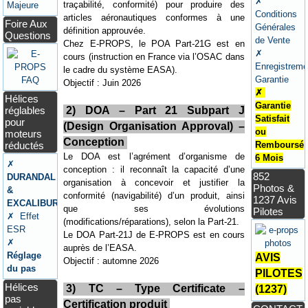
✗
traçabilité, conformité) pour produire des
Majeure
Conditions
articles aéronautiques conformes à une
Foire Aux
Générales
définition approuvée.
Questions
de Vente
Chez E-PROPS, le POA Part-21G est en
✗
cours (instruction en France via l’OSAC dans
Enregistreme
le cadre du système EASA).
Garantie
Objectif : Juin 2026
✗
Hélices
Garantie
2) DOA – Part 21 Subpart J
réglables
Satisfait
pour
(Design Organisation Approval) –
ou
moteurs
Conception
réductés
Remboursé
Le DOA est l’agrément d’organisme de
6 Mois
✗
conception : il reconnaît la capacité d’une
852
DURANDAL
organisation à concevoir et justifier la
Photos &
&
conformité (navigabilité) d’un produit, ainsi
1237 Avis
EXCALIBUR
que ses évolutions
Pilotes
✗ Effet
(modifications/réparations), selon la Part-21.
ESR
Le DOA Part-21J de E-PROPS est en cours
✗
auprès de l’EASA.
Réglage
AVIS
Objectif : automne 2026
du pas
PILOTES
Hélices
3) TC – Type Certificate –
(1237)
pas
Certification produit