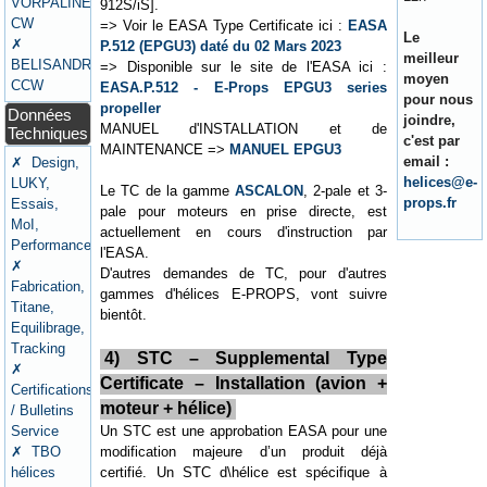
VORPALINE
912S/iS].
CW
=> Voir le EASA Type Certificate ici :
EASA
Le
✗
P.512 (EPGU3) daté du 02 Mars 2023
meilleur
BELISANDRE
=> Disponible sur le site de l'EASA ici :
moyen
CCW
EASA.P.512 - E-Props EPGU3 series
pour nous
propeller
Données
joindre,
MANUEL d'INSTALLATION et de
Techniques
c'est par
MAINTENANCE =>
MANUEL EPGU3
email :
✗ Design,
helices@e-
LUKY,
Le TC de la gamme
ASCALON
, 2-pale et 3-
props.fr
Essais,
pale pour moteurs en prise directe, est
MoI,
actuellement en cours d'instruction par
Performances
l'EASA.
✗
D'autres demandes de TC, pour d'autres
Fabrication,
gammes d'hélices E-PROPS, vont suivre
Titane,
bientôt.
Equilibrage,
Tracking
4) STC – Supplemental Type
✗
Certificate – Installation (avion +
Certifications
moteur + hélice)
/ Bulletins
Un STC est une approbation EASA pour une
Service
modification majeure d’un produit déjà
✗ TBO
certifié. Un STC d\hélice est spécifique à
hélices