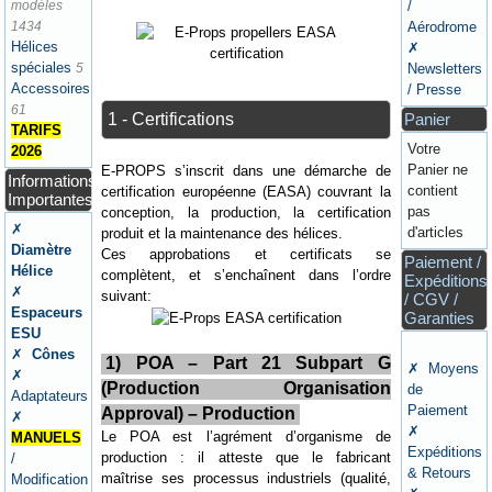
modèles
/
1434
Aérodrome
Hélices
✗
spéciales
5
Newsletters
Accessoires
/ Presse
61
1 - Certifications
Panier
TARIFS
Votre
2026
Panier ne
E-PROPS s’inscrit dans une démarche de
Informations
contient
certification européenne (EASA) couvrant la
Importantes
pas
conception, la production, la certification
✗
d'articles
produit et la maintenance des hélices.
Diamètre
Ces approbations et certificats se
Paiement /
Hélice
complètent, et s’enchaînent dans l’ordre
Expéditions
✗
suivant:
/ CGV /
Espaceurs
Garanties
ESU
✗
Cônes
1) POA – Part 21 Subpart G
✗ Moyens
✗
(Production Organisation
de
Adaptateurs
Paiement
Approval) – Production
✗
✗
Le POA est l’agrément d’organisme de
MANUELS
Expéditions
production : il atteste que le fabricant
/
& Retours
maîtrise ses processus industriels (qualité,
Modification