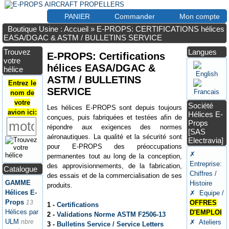
PANIER
Commander
Mon compte
Boutique Usine : Accueil
»
E-PROPS: CERTIFICATIONS hélices
EASA/DGAC & ASTM / BULLETINS SERVICE
Trouvez
Langues
E-PROPS: Certifications
votre
hélices EASA/DGAC &
hélice
ASTM / BULLETINS
Entrez le
SERVICE
nom de
votre
Société
Les hélices E-PROPS sont depuis toujours
avion ici:
Hélices E-
conçues, puis fabriquées et testées afin de
Props
répondre aux exigences des normes
[SAS
aéronautiques. La qualité et la sécurité sont
Electravia]
pour E-PROPS des préoccupations
✗
permanentes tout au long de la conception,
Entreprise:
des approvisionnements, de la fabrication,
Catalogue
Chiffres /
des essais et de la commercialisation de ses
GAMME
Histoire
produits.
Hélices E-
✗ Equipe /
Props
13
OFFRES
1 -
Certifications
Hélices par
D'EMPLOI
2 -
Validations Norme ASTM F2506-13
ULM
nbre
✗ Ateliers
3 -
Bulletins Service / Service Letters