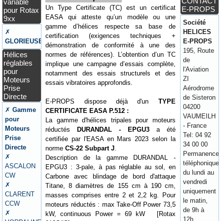
CONTACT
variable
Un Type Certificate (TC) est un certificat
E-PROPS
pour Rotax
EASA qui atteste qu’un modèle ou une
9xx
Société
gamme d’hélices respecte sa base de
✗
HELICES
certification (exigences techniques +
GLORIEUSE
E-PROPS
démonstration de conformité à une des
195, Route
Hélices
normes de références). L’obtention d’un TC
de
réglables
implique une campagne d’essais complète,
l'Aviation
pour
notamment des essais structurels et des
ZI
Moteurs
essais vibratoires approfondis.
Prise
Aérodrome
Directe
de Sisteron
E-PROPS dispose déjà d'un
TYPE
04200
✗
Gamme
CERTIFICATE EASA P.512 :
VAUMEILH
pour
La gamme d'hélices tripales pour moteurs
- France
Moteurs
réductés
DURANDAL - EPGU3
a été
Tel: 04 92
Prise
certifiée par l'EASA en Mars 2023 selon la
34 00 00
Directe
norme
CS-22 Subpart J
.
Permanence
✗
Description de la gamme DURANDAL -
téléphonique
ASCALON
EPGU3 : 3-pale, à pas réglable au sol, en
du lundi au
CW
Carbone avec blindage de bord d'attaque
vendredi
✗
Titane, 8 diamètres de 155 cm à 190 cm,
uniquement
CLARENT
masses comprises entre 2 et 2,2 kg. Pour
le matin,
CCW
moteurs réductés : max Take-Off Power 73,5
de 9h à
✗
kW, continuous Power = 69 kW [Rotax
12h