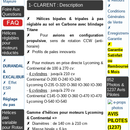
& Retours
Majeure
1- CLARENT : Description
✗
Foire Aux
Conditions
Questions
Générales
✗
Hélices bipales & tripales à pas
de Vente
réglable au sol en Carbone avec blindage
✗
Titane
Hélices
Enregistreme
✗
Pour
avions en configuration
réglables
Garantie
propulsive
, sens de rotation CCW (anti-
pour
✗
horaire)
moteurs
Garantie
✗
Profils de pales innovants
réductés
Satisfait
✗
ou
✗
Pour moteurs en prise directe Lycoming &
DURANDAL
Remboursé
Continental de 100 à 270 cv:
&
6 Mois
-
4 cylindres
: jusqu'à 210 cv
EXCALIBUR
Continental O-200 O-240 IO-240
852
✗ Effet
Photos &
Lycoming O-235 O-320 O-360 IO-360 IO-390
ESR
1237 Avis
-
6 cylindres
: jusqu'à 270 cv
✗
Pilotes
Continental C145 O-300 O-360 O-470 IO-470
Réglage
Lycoming O-540 IO-540
du pas
Hélices
Gamme d'hélices pour moteurs Lycoming
AVIS
pas
& Continental =>
PILOTES
variable
✗
Diamètres : de 140 cm à 210 cm
pour Rotax
(1237)
✗
Masse bipale = 6 kg