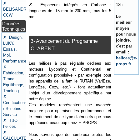
✗
12h
✗
Espaceurs intégrés en Carbone :
BELISANDRE
longueurs de -15 mm to 230 mm, tous les 5
CCW
Le
mm
meilleur
Données
moyen
Techniques
pour nous
✗ Design,
joindre,
3- Avancement du Programme
LUKY,
c'est par
CLARENT
Essais,
email :
MoI,
helices@e-
Performances
Les hélices à pas réglable dédiées aux
props.fr
✗
moteurs Lycoming et Continental en
Fabrication,
configuration propulsive - par exemple pour
Titane,
les appareils de la famille RUTAN (VariEze,
Equilibrage,
LongEze, Cozy, etc.) - font actuellement
Tracking
l’objet d’un développement spécifique par
✗
notre équipe.
Certifications
Ces modèles représentent une avancée
/ Bulletins
majeure pour optimiser les performances et
Service
le rendement de ce type d’aéronefs que nous
✗ TBO
apprécions beaucoup chez E-PROPS.
hélices
✗
Nous savons que de nombreux pilotes les
CALCULATEURS