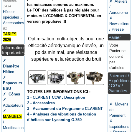
modèles
✗ Ateliers
les nuisances sonores au maximum.
1434
/
Le TOP des hélices à pas réglable pour
Hélices
Aérodrome
moteurs LYCOMING & CONTINENTAL en
spéciales
5
✗
version propulsive !!!
Accessoires
Newsletters
61
/ Presse
TARIFS
Panier
Optimisation multi-objectifs pour une
2026
efficacité aérodynamique élevée, un
Votre
Informations
Panier ne
poids minimal, une résistance
Importantes
contient
supérieure et la réduction du bruit
✗
pas
Diamètre
d'articles
Hélice
Paiement /
✗
Expéditions
Espaceurs
/ CGV /
ESU
Garanties
TOUTES LES INFORMATIONS ICI :
✗
Cônes
1 - CLARENT CCW : Description
✗
2 - Accessoires
✗ Moyens
Adaptateurs
3 - Avancement du Programme CLARENT
de
✗
4 - Analyses des vibrations de torsion
Paiement
MANUELS
d’hélices sur Lycoming O-360
✗
/
Expéditions
Modification