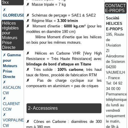
9xx
✗
Masse tripale = 7 kg
CONTACT
✗
E-PROPS
GLORIEUSE
✗
Schémas de perçage = SAE1 & SAE2
Société
✗
Régime Max =
3.300 tr/min
Hélices
HELICES
✗
Moment d'inertie :
6000 kg.cm²
(pour les
réglables
E-PROPS
modèles en diamètre 190 cm)
pour
195, Route
Même Moment d'inertie que les hélices
Moteurs
de
Prise
en bois pour les mêmes moteurs.
l'Aviation
Directe
ZI
✗
Hélices en Carbone VHR [Very High
✗
Gamme
Aérodrome
Resistance = Très Haute Résistance] avec
pour
de Sisteron
blindage de bord d'attaque en Titane
Moteurs
04200
✗
Très solide :
100% carbone
, très haut
Prise
VAUMEILH
taux de fibres, procédé de fabrication RTM
Directe
- France
✗
Pas de charge cyclique sur les
✗
Tel: 04 92
composants en aluminium = pas de criques
ASCALON
34 00 00
CW
Permanence
✗
téléphonique
CLARENT
du lundi au
2- Accessoires
CCW
vendredi
✗
uniquement
VORPALINE
le matin,
✗
Cônes en Carbone : diamètres de 300
CW
de 9h à
mm à 380 mm