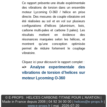
Ce rapport présente une étude expérimentale
des vibrations de torsion dans un ensemble
moteur Lycoming O-360 / hélice en prise
directe. Des mesures de couple vibratoire ont
été réalisées au sol et en vol sur plusieurs
configurations d’hélices (aluminium, bois,
carbone multi-pales et carbone 3 pales). Les
résultats mettent en évidence des
résonances marquées selon les hélices, et
montrent qu’une conception optimisée
permet de réduire fortement le couplage
vibratoire.
Cliquez ici pour découvrir le rapport complet :
=>
Analyse experimentale des
vibrations de torsion d’helices sur
moteur Lycoming O-360
© E-PROPS : HELICES CARBONE-TITANE POUR L'AVIATION |
Made in France depuis 2008 | 04 92 34 00 00 |
helices@e-props.fr
|
www.e-props.fr
| maj : 2026-07-20