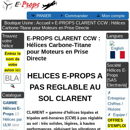
PANIER
Commander
Mon compte
Boutique Usine : Accueil
»
E-PROPS CLARENT CCW : Hélices
Carbone-Titane pour Moteurs en Prise Directe
Trouvez
Langues
E-PROPS CLARENT CCW :
votre
Hélices Carbone-Titane
hélice
pour Moteurs en Prise
Entrez le
Directe
nom de
votre
Société
Hélices E-
avion ici:
HELICES E-PROPS A
Props
[SAS
Electravia]
PAS REGLABLE AU
✗
Catalogue
SOL CLARENT
Entreprise:
GAMME
Chiffres /
Hélices E-
Histoire
CLARENT = gamme d'hélices bipales et
Props
13
✗ Equipe /
tripales anti-horaires (CCW) à pas réglable
Hélices par
OFFRES
au sol : très solides, légères, à hautes
ULM
nbre
D'EMPLOI
performances, réduisant les vibrations et